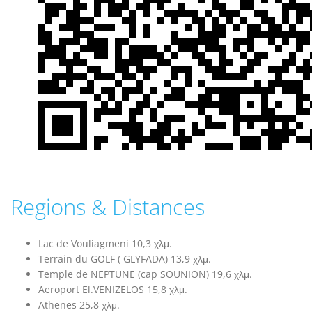
Regions & Distances
Lac de Vouliagmeni 10,3 χλμ.
Terrain du GOLF ( GLYFADA) 13,9 χλμ.
Temple de NEPTUNE (cap SOUNION) 19,6 χλμ.
Aeroport El.VENIZELOS 15,8 χλμ.
Athenes 25,8 χλμ.